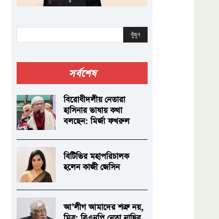
খুঁজুন
সর্বশেষ
বিরোধীদলীয় নেতারা
হাসিনার ভাষায় কথা
বলছেন: মির্জা ফখরুল
বিটিভির মহাপরিচালক
হলেন কাজী জেসিন
আ’লীগ আমাদের শত্রু নয়,
মিত্র: বিএনপি নেতা নাছির