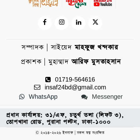
সম্পাদক | সাইয়েদ
মাহফুজ খন্দকার
প্রকাশক | মুহাম্মাদ
আরিফ মুসতাহসান
01719-564616
insaf24bd@gmail.com
WhatsApp
Messenger
প্রধান কার্যালয়: ৩১/এফ, চতুর্থ তলা (লিফট ৩),
তোপখানা রোড, পুরানা পল্টন, ঢাকা-১০০০
© ২০১৪–২০২৬ ইনসাফ | সকল স্বত্ব সংরক্ষিত