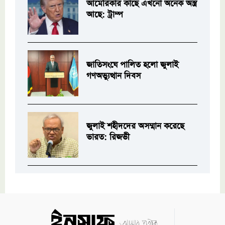
আমেরিকার কাছে এখনো অনেক অস্ত্র
আছে: ট্রাম্প
জাতিসংঘে পালিত হলো জুলাই
গণঅভ্যুত্থান দিবস
জুলাই শহীদদের অসম্মান করেছে
ভারত: রিজভী