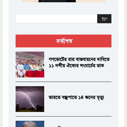
খুঁজুন
সর্বশেষ
গণভোটের রায় বাস্তবায়নের দাবিতে
১১ দলীয় ঐক্যের লংমার্চের ডাক
ভারতে বজ্রপাতে ১৪ জনের মৃত্যু