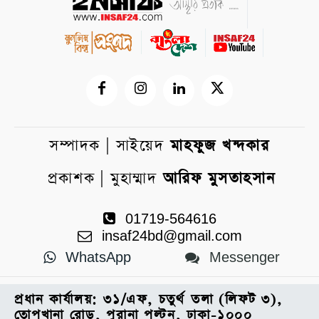
সম্পাদক | সাইয়েদ
মাহফুজ খন্দকার
প্রকাশক | মুহাম্মাদ
আরিফ মুসতাহসান
01719-564616
insaf24bd@gmail.com
WhatsApp
Messenger
প্রধান কার্যালয়: ৩১/এফ, চতুর্থ তলা (লিফট ৩),
তোপখানা রোড, পুরানা পল্টন, ঢাকা-১০০০