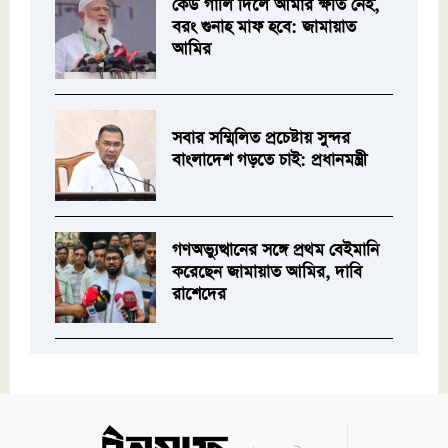
কেউ গালি দিলে আমার ক্ষতি নেই,
বরং গুনাহ মাফ হবে: জামায়াত
আমির
সবার সম্মিলিত প্রচেষ্টায় সুন্দর
বাংলাদেশ গড়তে চাই: প্রধানমন্ত্রী
গণঅভ্যুত্থানের সঙ্গে প্রথম বেইমানি
করেছেন জামায়াত আমির, দাবি
রাশেদের