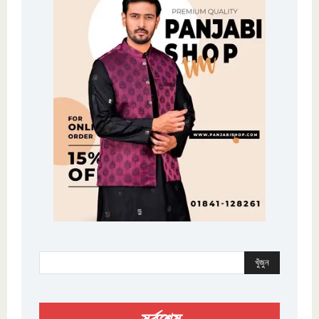
খুঁজুন