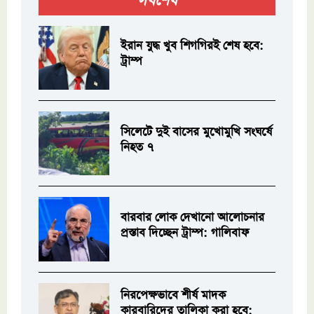
সর্বশেষ
ইরান যুদ্ধ খুব শিগগিরই শেষ হবে:
ট্রাম্প
সিলেটে দুই বাসের মুখোমুখি সংঘর্ষে
নিহত ৭
বারবার লোক দেখানো আলোচনার
প্রস্তাব দিচ্ছেন ট্রাম্প: গালিবাফ
নিরপেক্ষভাবে শীর্ষ মাদক
কারবারিদের তালিকা করা হবে: