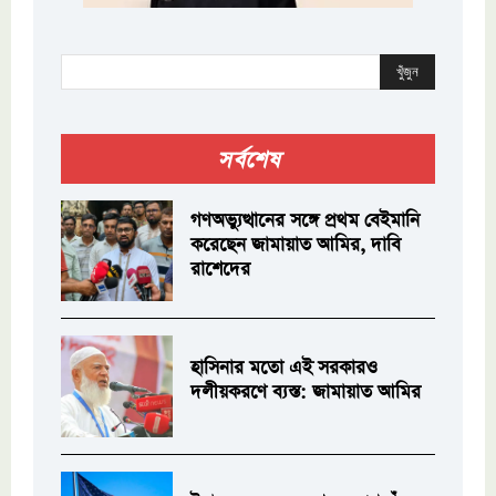
খুঁজুন
সর্বশেষ
গণঅভ্যুত্থানের সঙ্গে প্রথম বেইমানি
করেছেন জামায়াত আমির, দাবি
রাশেদের
হাসিনার মতো এই সরকারও
দলীয়করণে ব্যস্ত: জামায়াত আমির