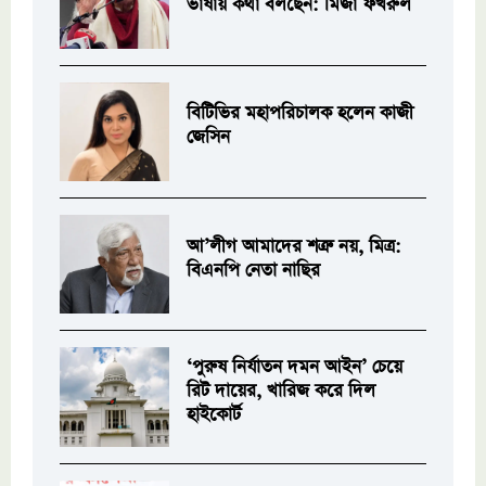
ভাষায় কথা বলছেন: মির্জা ফখরুল
বিটিভির মহাপরিচালক হলেন কাজী
জেসিন
আ’লীগ আমাদের শত্রু নয়, মিত্র:
বিএনপি নেতা নাছির
‘পুরুষ নির্যাতন দমন আইন’ চেয়ে
রিট দায়ের, খারিজ করে দিল
হাইকোর্ট