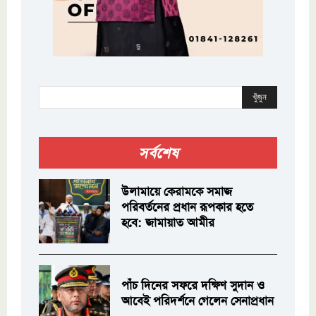
খুঁজুন
সর্বশেষ
উলামায়ে কেরামকে সমাজ
পরিবর্তনের প্রধান রূপকার হতে
হবে: জামায়াত আমীর
পাঁচ দিনের সফরে দক্ষিণ সুদান ও
আবেই পরিদর্শনে গেলেন সেনাপ্রধান