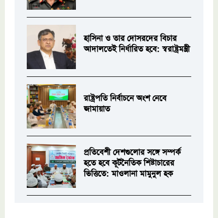
হাসিনা ও তার দোসরদের বিচার
আদালতেই নির্ধারিত হবে: স্বরাষ্ট্রমন্ত্রী
রাষ্ট্রপতি নির্বাচনে অংশ নেবে
জামায়াত
প্রতিবেশী দেশগুলোর সঙ্গে সম্পর্ক
হতে হবে কূটনৈতিক শিষ্টাচারের
ভিত্তিতে: মাওলানা মামুনুল হক