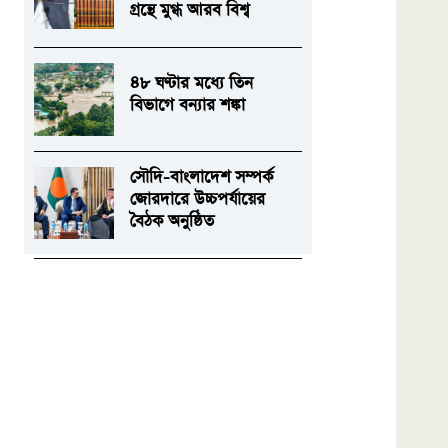
গ্রন্থে মুগ্ধ আরব বিশ্ব
৪৮ ঘণ্টার মধ্যে তিন
বিভাগে বন্যার শঙ্কা
সৌদি-বাংলাদেশ সম্পর্ক
জোরদারে উচ্চপর্যায়ের
বৈঠক অনুষ্ঠিত