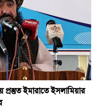
য় প্রস্তুত ইমারাতে ইসলামিয়ার
র