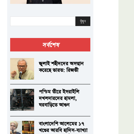
খুঁজুন
সর্বশেষ
জুলাই শহীদদের অসম্মান
করেছে ভারত: রিজভী
পশ্চিম তীরে ইসরাইলি
দখলদারদের হামলা,
ঘরবাড়িতে আগুন
বাংলাদেশি আলেমের ১৭
খণ্ডের আরবি হাদিস-ব্যাখ্যা