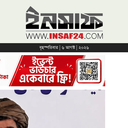
বৃহস্পতিবার | ৬ আগস্ট | ২০২৬