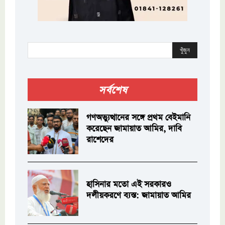
খুঁজুন
সর্বশেষ
গণঅভ্যুত্থানের সঙ্গে প্রথম বেইমানি
করেছেন জামায়াত আমির, দাবি
রাশেদের
হাসিনার মতো এই সরকারও
দলীয়করণে ব্যস্ত: জামায়াত আমির