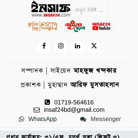
সম্পাদক | সাইয়েদ
মাহফুজ খন্দকার
প্রকাশক | মুহাম্মাদ
আরিফ মুসতাহসান
01719-564616
insaf24bd@gmail.com
WhatsApp
Messenger
প্রধান কার্যালয়: ৩১/এফ, চতুর্থ তলা (লিফট ৩),