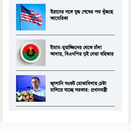
ইরানের সঙ্গে যুদ্ধ শেষের পথ খুঁজছে
আমেরিকা
ইমাম-মুয়াজ্জিনের থেকে চাঁদা
আদায়, বিএনপির দুই নেতা বহিস্কার
জ্বালানি সংকট মোকাবিলায় চেষ্টা
চালিয়ে যাচ্ছে সরকার: প্রধানমন্ত্রী