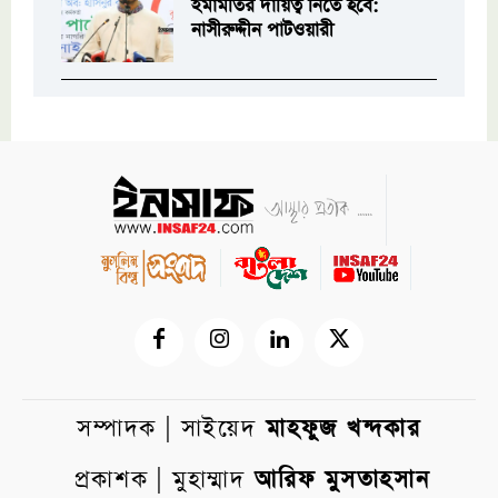
ইমামতির দায়িত্ব নিতে হবে:
নাসীরুদ্দীন পাটওয়ারী
সম্পাদক | সাইয়েদ
মাহফুজ খন্দকার
প্রকাশক | মুহাম্মাদ
আরিফ মুসতাহসান