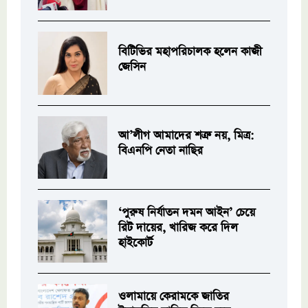
বিটিভির মহাপরিচালক হলেন কাজী
জেসিন
আ’লীগ আমাদের শত্রু নয়, মিত্র:
বিএনপি নেতা নাছির
‘পুরুষ নির্যাতন দমন আইন’ চেয়ে
রিট দায়ের, খারিজ করে দিল
হাইকোর্ট
ওলামায়ে কেরামকে জাতির