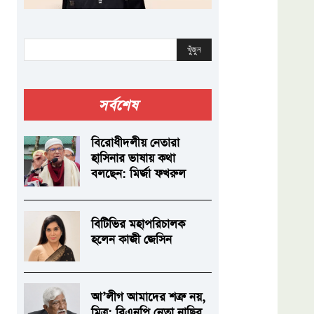
খুঁজুন
সর্বশেষ
বিরোধীদলীয় নেতারা
হাসিনার ভাষায় কথা
বলছেন: মির্জা ফখরুল
বিটিভির মহাপরিচালক
হলেন কাজী জেসিন
আ’লীগ আমাদের শত্রু নয়,
মিত্র: বিএনপি নেতা নাছির