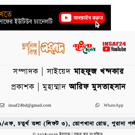
সম্পাদক | সাইয়েদ
মাহফুজ খন্দকার
প্রকাশক | মুহাম্মাদ
আরিফ মুসতাহসান
insaf24bd@gmail.com
WhatsApp
: ৩১/এফ, চতুর্থ তলা (লিফট ৩), তোপখানা রোড, পুরানা 
© ২০১৪–২০২৬ ইনসাফ | সকল স্বত্ব সংরক্ষিত