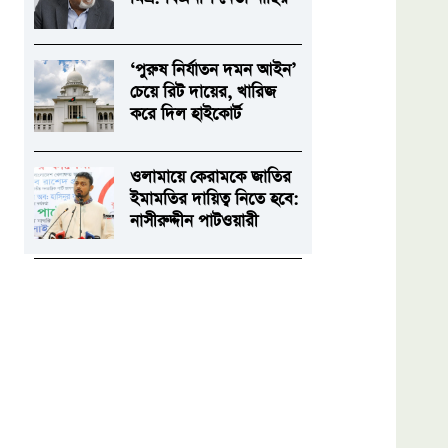
‘পুরুষ নির্যাতন দমন আইন’
চেয়ে রিট দায়ের, খারিজ
করে দিল হাইকোর্ট
ওলামায়ে কেরামকে জাতির
ইমামতির দায়িত্ব নিতে হবে:
নাসীরুদ্দীন পাটওয়ারী