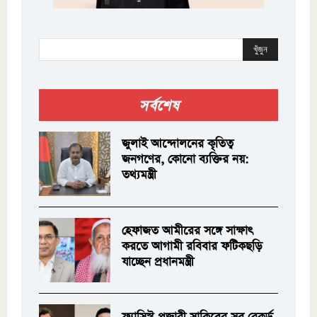
খুঁজুন
সর্বশেষ
জুলাই আন্দোলনের কৃতিত্ব
জনগণের, কোনো ব্যক্তির নয়:
তথ্যমন্ত্রী
হেফাজত আমীরের সঙ্গে সাক্ষাৎ
করতে আগামী রবিবার ফটিকছড়ি
যাচ্ছেন প্রধানমন্ত্রী