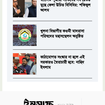
ফ্যাসিস্ট পূজারী সাকিবের সব রেকর্ড
মুছে ফেলা উচিত বিসিবির: শফিকুল
আলম
খুলনা বিভাগীয় কওমী মাদরাসা
পরিষদের মহাসম্মেলন অনুষ্ঠিত
কাঠামোগত সংস্কার না হলে এই
সরকারও স্বৈরাচারী হবে: নাহিদ
ইসলাম