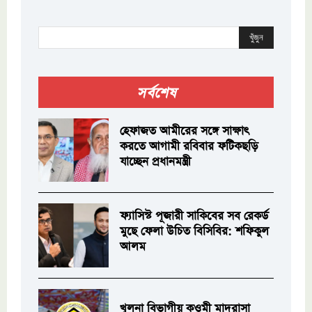
খুঁজুন
সর্বশেষ
হেফাজত আমীরের সঙ্গে সাক্ষাৎ
করতে আগামী রবিবার ফটিকছড়ি
যাচ্ছেন প্রধানমন্ত্রী
ফ্যাসিস্ট পূজারী সাকিবের সব রেকর্ড
মুছে ফেলা উচিত বিসিবির: শফিকুল
আলম
খুলনা বিভাগীয় কওমী মাদরাসা