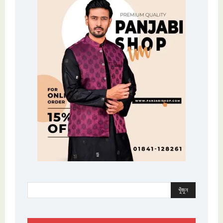
খুঁজুন