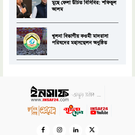
মুছে ফেলা উচিত বিসিবির: শফিকুল
আলম
খুলনা বিভাগীয় কওমী মাদরাসা
পরিষদের মহাসম্মেলন অনুষ্ঠিত