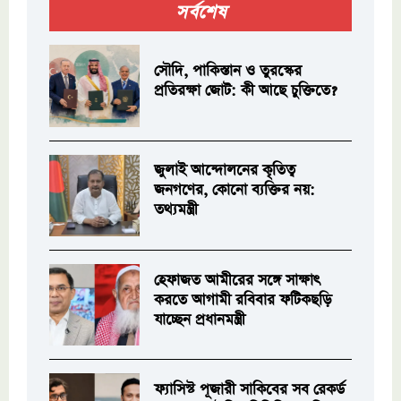
সর্বশেষ
সৌদি, পাকিস্তান ও তুরস্কের
প্রতিরক্ষা জোট: কী আছে চুক্তিতে?
জুলাই আন্দোলনের কৃতিত্ব
জনগণের, কোনো ব্যক্তির নয়:
তথ্যমন্ত্রী
হেফাজত আমীরের সঙ্গে সাক্ষাৎ
করতে আগামী রবিবার ফটিকছড়ি
যাচ্ছেন প্রধানমন্ত্রী
ফ্যাসিস্ট পূজারী সাকিবের সব রেকর্ড