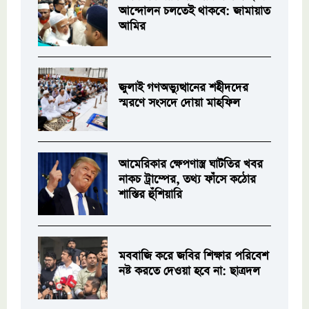
আন্দোলন চলতেই থাকবে: জামায়াত
আমির
জুলাই গণঅভ্যুত্থানের শহীদদের
স্মরণে সংসদে দোয়া মাহফিল
আমেরিকার ক্ষেপণাস্ত্র ঘাটতির খবর
নাকচ ট্রাম্পের, তথ্য ফাঁসে কঠোর
শাস্তির হুঁশিয়ারি
মববাজি করে জবির শিক্ষার পরিবেশ
নষ্ট করতে দেওয়া হবে না: ছাত্রদল