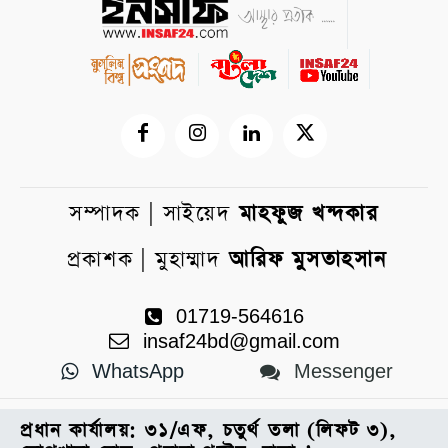
সম্পাদক | সাইয়েদ
মাহফুজ খন্দকার
প্রকাশক | মুহাম্মাদ
আরিফ মুসতাহসান
01719-564616
insaf24bd@gmail.com
WhatsApp
Messenger
প্রধান কার্যালয়: ৩১/এফ, চতুর্থ তলা (লিফট ৩),