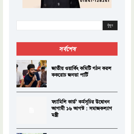
খুঁজুন
সর্বশেষ
জাতীয় ওয়ার্কিং কমিটি গঠন করল
ককরোচ জনতা পার্টি
ফ্যামিলি কার্ড’ কর্মসূচির উদ্বোধন
আগামী ১৬ আগস্ট : সমাজকল্যাণ
মন্ত্রী