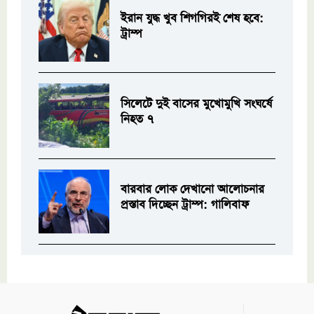
ইরান যুদ্ধ খুব শিগগিরই শেষ হবে:
ট্রাম্প
সিলেটে দুই বাসের মুখোমুখি সংঘর্ষে
নিহত ৭
বারবার লোক দেখানো আলোচনার
প্রস্তাব দিচ্ছেন ট্রাম্প: গালিবাফ