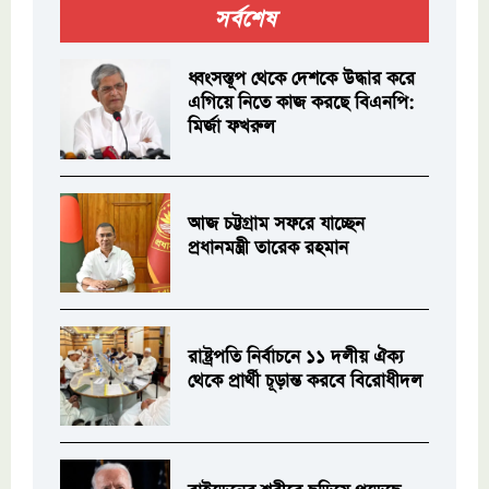
সর্বশেষ
ধ্বংসস্তূপ থেকে দেশকে উদ্ধার করে
এগিয়ে নিতে কাজ করছে বিএনপি:
মির্জা ফখরুল
আজ চট্টগ্রাম সফরে যাচ্ছেন
প্রধানমন্ত্রী তারেক রহমান
রাষ্ট্রপতি নির্বাচনে ১১ দলীয় ঐক্য
থেকে প্রার্থী চূড়ান্ত করবে বিরোধীদল