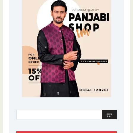
খুঁজুন