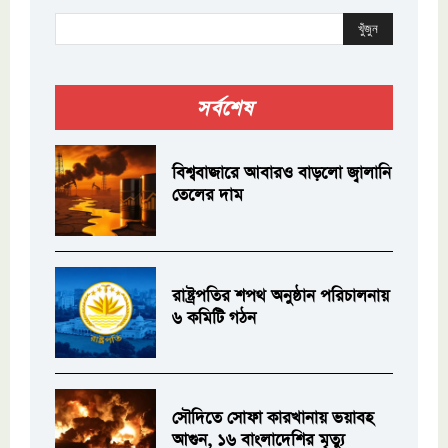
খুঁজুন
সর্বশেষ
বিশ্ববাজারে আবারও বাড়লো জ্বালানি
তেলের দাম
রাষ্ট্রপতির শপথ অনুষ্ঠান পরিচালনায়
৬ কমিটি গঠন
সৌদিতে সোফা কারখানায় ভয়াবহ
আগুন, ১৬ বাংলাদেশির মৃত্যু