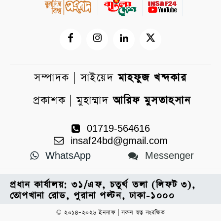
সম্পাদক | সাইয়েদ
মাহফুজ খন্দকার
প্রকাশক | মুহাম্মাদ
আরিফ মুসতাহসান
01719-564616
insaf24bd@gmail.com
WhatsApp
Messenger
প্রধান কার্যালয়: ৩১/এফ, চতুর্থ তলা (লিফট ৩),
তোপখানা রোড, পুরানা পল্টন, ঢাকা-১০০০
© ২০১৪–২০২৬ ইনসাফ | সকল স্বত্ব সংরক্ষিত