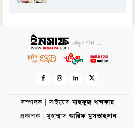
সম্পাদক | সাইয়েদ
মাহফুজ খন্দকার
প্রকাশক | মুহাম্মাদ
আরিফ মুসতাহসান
01719-564616