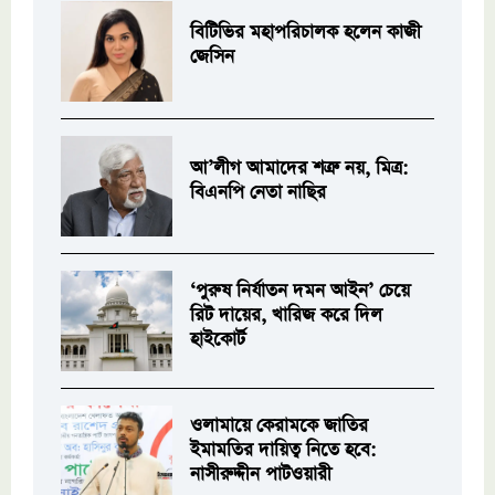
বিটিভির মহাপরিচালক হলেন কাজী
জেসিন
আ’লীগ আমাদের শত্রু নয়, মিত্র:
বিএনপি নেতা নাছির
‘পুরুষ নির্যাতন দমন আইন’ চেয়ে
রিট দায়ের, খারিজ করে দিল
হাইকোর্ট
ওলামায়ে কেরামকে জাতির
ইমামতির দায়িত্ব নিতে হবে:
নাসীরুদ্দীন পাটওয়ারী