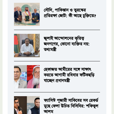
সৌদি, পাকিস্তান ও তুরস্কের
প্রতিরক্ষা জোট: কী আছে চুক্তিতে?
জুলাই আন্দোলনের কৃতিত্ব
জনগণের, কোনো ব্যক্তির নয়:
তথ্যমন্ত্রী
হেফাজত আমীরের সঙ্গে সাক্ষাৎ
করতে আগামী রবিবার ফটিকছড়ি
যাচ্ছেন প্রধানমন্ত্রী
ফ্যাসিস্ট পূজারী সাকিবের সব রেকর্ড
মুছে ফেলা উচিত বিসিবির: শফিকুল
আলম