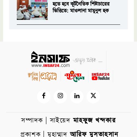
হতে হবে কূটনৈতিক শিষ্টাচারের
ভিত্তিতে: মাওলানা মামুনুল হক
সম্পাদক | সাইয়েদ
মাহফুজ খন্দকার
প্রকাশক | মুহাম্মাদ
আরিফ মুসতাহসান