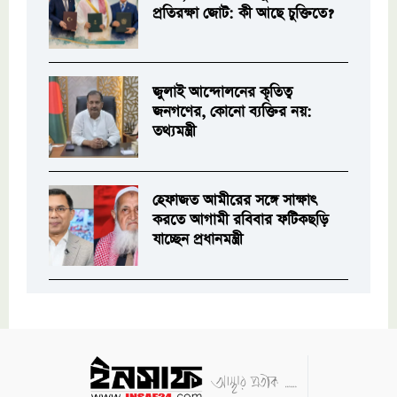
প্রতিরক্ষা জোট: কী আছে চুক্তিতে?
জুলাই আন্দোলনের কৃতিত্ব
জনগণের, কোনো ব্যক্তির নয়:
তথ্যমন্ত্রী
হেফাজত আমীরের সঙ্গে সাক্ষাৎ
করতে আগামী রবিবার ফটিকছড়ি
যাচ্ছেন প্রধানমন্ত্রী