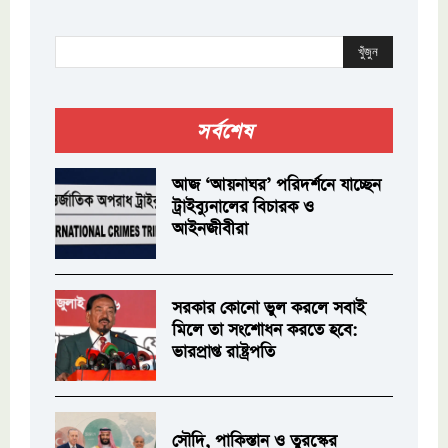
খুঁজুন
সর্বশেষ
আজ ‘আয়নাঘর’ পরিদর্শনে যাচ্ছেন
ট্রাইব্যুনালের বিচারক ও
আইনজীবীরা
সরকার কোনো ভুল করলে সবাই
মিলে তা সংশোধন করতে হবে:
ভারপ্রাপ্ত রাষ্ট্রপতি
সৌদি, পাকিস্তান ও তুরস্কের