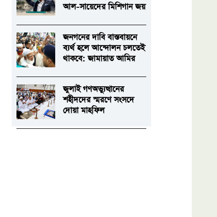
আল-সায়েদের মিশিগান জয়
জনগনের দাবি বাস্তবায়নে
ব্যর্থ হলে আন্দোলন চলতেই
থাকবে: জামায়াত আমির
জুলাই গণঅভ্যুত্থানের
শহীদদের স্মরণে সংসদে
দোয়া মাহফিল