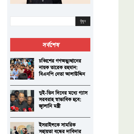
খুঁজুন
সর্বশেষ
চব্বিশের গণঅভ্যুত্থানের
নায়ক তারেক রহমান:
বিএনপি নেতা আলাউদ্দিন
দুই-তিন দিনের মধ্যে গ্যাস
সরবরাহ স্বাভাবিক হবে:
জ্বালানি মন্ত্রী
ইসরাইলকে সামরিক
সহায়তা বন্ধের দাবিদার