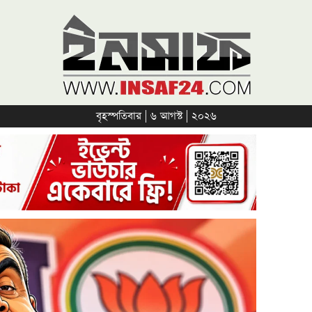
বৃহস্পতিবার | ৬ আগস্ট | ২০২৬