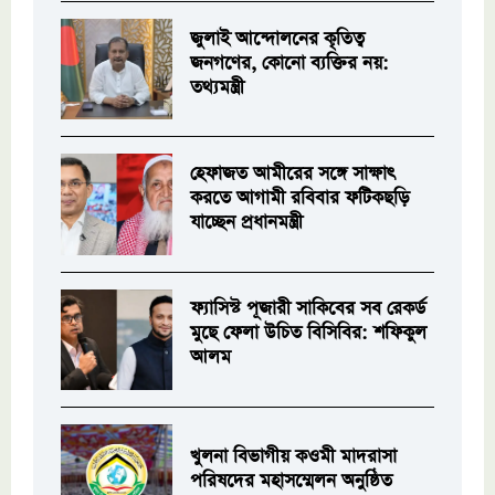
জুলাই আন্দোলনের কৃতিত্ব
জনগণের, কোনো ব্যক্তির নয়:
তথ্যমন্ত্রী
হেফাজত আমীরের সঙ্গে সাক্ষাৎ
করতে আগামী রবিবার ফটিকছড়ি
যাচ্ছেন প্রধানমন্ত্রী
ফ্যাসিস্ট পূজারী সাকিবের সব রেকর্ড
মুছে ফেলা উচিত বিসিবির: শফিকুল
আলম
খুলনা বিভাগীয় কওমী মাদরাসা
পরিষদের মহাসম্মেলন অনুষ্ঠিত