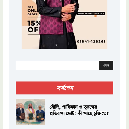
খুঁজুন
সর্বশেষ
সৌদি, পাকিস্তান ও তুরস্কের
প্রতিরক্ষা জোট: কী আছে চুক্তিতে?