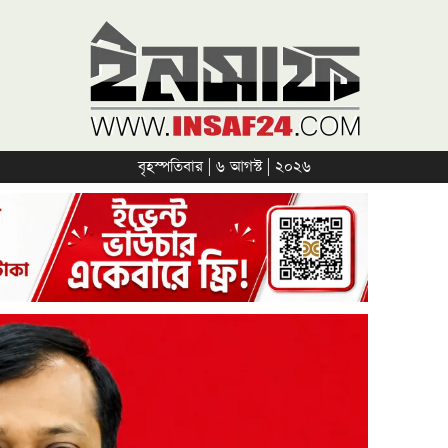
বৃহস্পতিবার | ৬ আগস্ট | ২০২৬