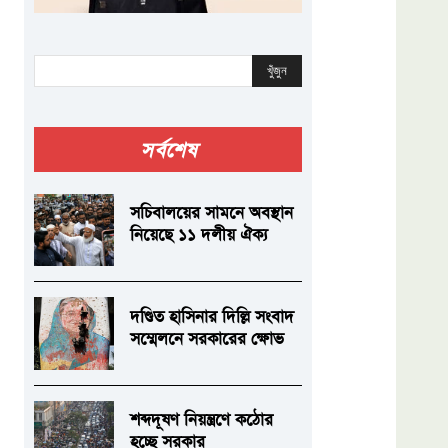
খুঁজুন
সর্বশেষ
সচিবালয়ের সামনে অবস্থান
নিয়েছে ১১ দলীয় ঐক্য
দণ্ডিত হাসিনার দিল্লি সংবাদ
সম্মেলনে সরকারের ক্ষোভ
শব্দদূষণ নিয়ন্ত্রণে কঠোর
হচ্ছে সরকার