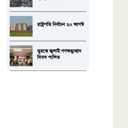
রাষ্ট্রপতি নির্বাচন ২০ আগস্ট
তুরস্কে জুলাই গণঅভ্যুত্থান
দিবস পালিত