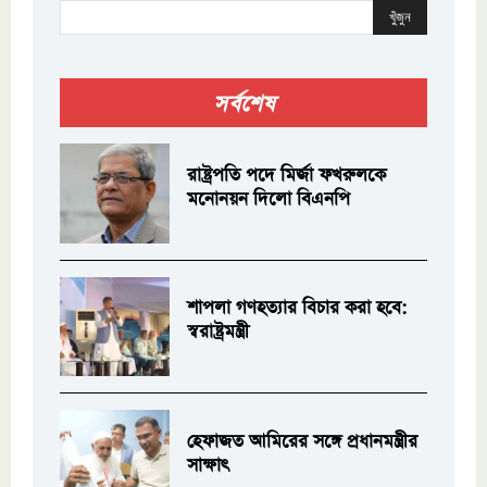
খুঁজুন
সর্বশেষ
রাষ্ট্রপতি পদে মির্জা ফখরুলকে
মনোনয়ন দিলো বিএনপি
শাপলা গণহত্যার বিচার করা হবে:
স্বরাষ্ট্রমন্ত্রী
হেফাজত আমিরের সঙ্গে প্রধানমন্ত্রীর
সাক্ষাৎ