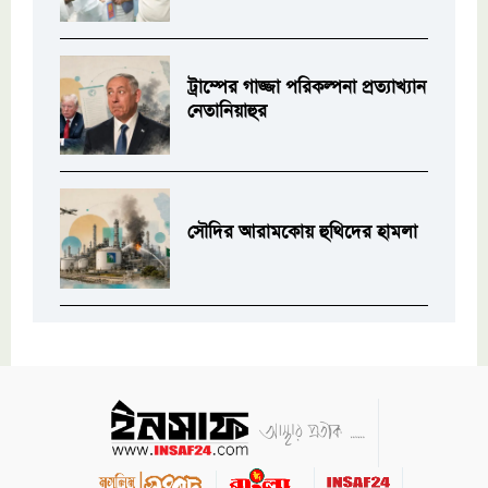
ট্রাম্পের গাজ্জা পরিকল্পনা প্রত্যাখ্যান
নেতানিয়াহুর
সৌদির আরামকোয় হুথিদের হামলা