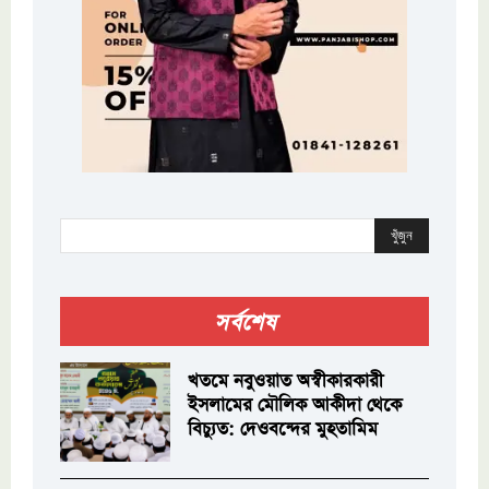
খুঁজুন
সর্বশেষ
খতমে নবুওয়াত অস্বীকারকারী
ইসলামের মৌলিক আকীদা থেকে
বিচ্যুত: দেওবন্দের মুহতামিম