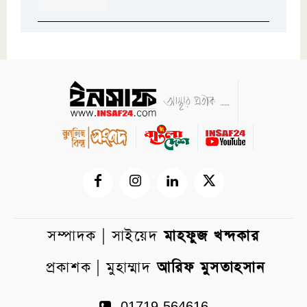
সম্পাদক | সাইয়েদ
মাহফুজ খন্দকার
প্রকাশক | মুহাম্মাদ
আরিফ মুসতাহসান
01719-564616