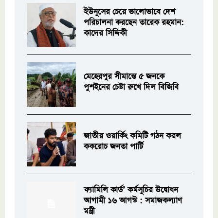
ইউনূসের চেয়ে ভালোভাবে দেশ
পরিচালনা করছেন তারেক রহমান:
কাদের সিদ্দিকী
মেহেরপুর সীমান্তে ৫ জনকে
পুশইনের চেষ্টা রুখে দিল বিজিবি
জাতীয় ওয়ার্কিং কমিটি গঠন করল
ককরোচ জনতা পার্টি
ফ্যামিলি কার্ড’ কর্মসূচির উদ্বোধন
আগামী ১৬ আগস্ট : সমাজকল্যাণ
মন্ত্রী