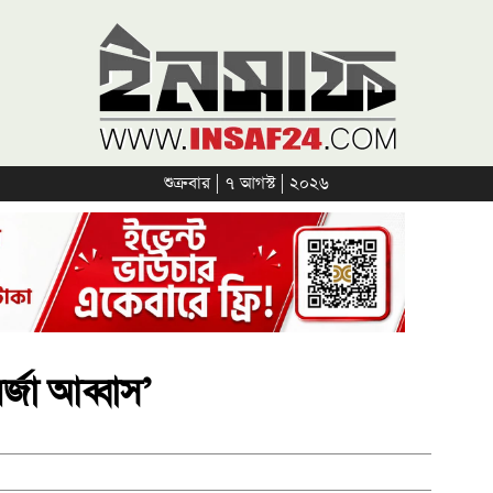
শুক্রবার | ৭ আগস্ট | ২০২৬
্জা আব্বাস’