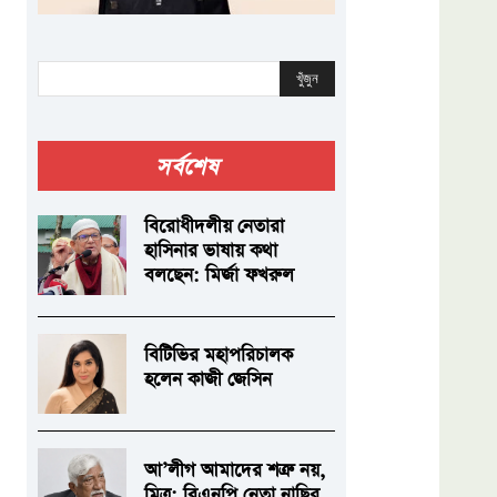
খুঁজুন
সর্বশেষ
বিরোধীদলীয় নেতারা
হাসিনার ভাষায় কথা
বলছেন: মির্জা ফখরুল
বিটিভির মহাপরিচালক
হলেন কাজী জেসিন
আ’লীগ আমাদের শত্রু নয়,
মিত্র: বিএনপি নেতা নাছির