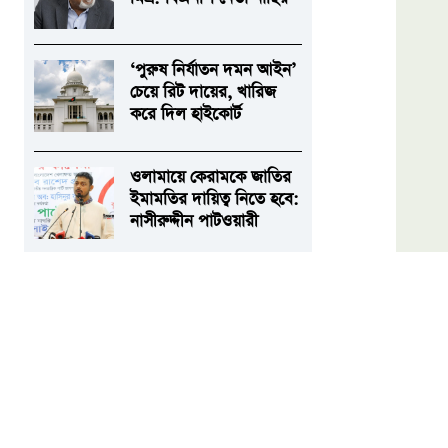
‘পুরুষ নির্যাতন দমন আইন’
চেয়ে রিট দায়ের, খারিজ
করে দিল হাইকোর্ট
ওলামায়ে কেরামকে জাতির
ইমামতির দায়িত্ব নিতে হবে:
নাসীরুদ্দীন পাটওয়ারী