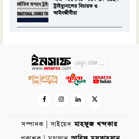
ট্রাইব্যুনালের বিচারক ও
আইনজীবীরা
সম্পাদক | সাইয়েদ
মাহফুজ খন্দকার
প্রকাশক | মুহাম্মাদ
আরিফ মুসতাহসান