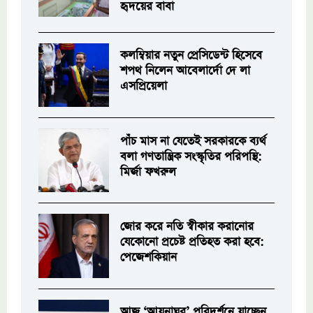
হৃদয়ের বাবা
কলম্বিয়ার নতুন প্রেসিডেন্ট হিসেবে
শপথ নিলেন আবেলার্দো দে লা
এসপ্রিয়েলা
পাঁচ মাস না যেতেই সরকারকে ব্যর্থ
বলা গণতান্ত্রিক সংস্কৃতির পরিপন্থি:
মির্জা ফখরুল
জোর করে নতি স্বীকার করানোর
যেকোনো প্রচেষ্ট প্রতিহত করা হবে:
পেজেশকিয়ান
আজ ‘আয়নাঘর’ পরিদর্শনে যাচ্ছেন