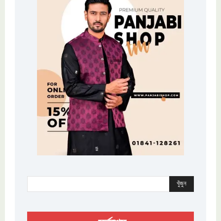
খুঁজুন