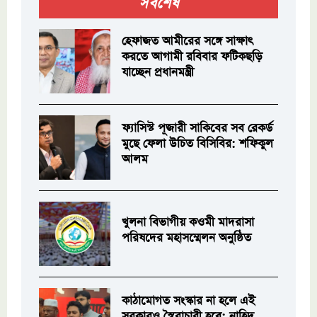
সর্বশেষ
হেফাজত আমীরের সঙ্গে সাক্ষাৎ
করতে আগামী রবিবার ফটিকছড়ি
যাচ্ছেন প্রধানমন্ত্রী
ফ্যাসিস্ট পূজারী সাকিবের সব রেকর্ড
মুছে ফেলা উচিত বিসিবির: শফিকুল
আলম
খুলনা বিভাগীয় কওমী মাদরাসা
পরিষদের মহাসম্মেলন অনুষ্ঠিত
কাঠামোগত সংস্কার না হলে এই
সরকারও স্বৈরাচারী হবে: নাহিদ