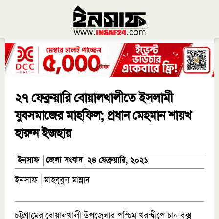
২৭ ফেব্রুয়ারি বোয়ালখালীতে ইসলামী
যুবসমাজের মাহফিল; প্রধান মেহমান শায়খ
হারুন ইজহার
জেলা সংবাদ
ইনসাফ
২৪ ফেব্রুয়ারি, ২০২১
ইনসাফ | মাহবুবুল মান্নান
চট্টগ্রামের বোয়ালখালী উপজেলার পশ্চিম খরন্দ্বীপে চান বক্স