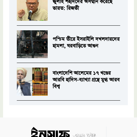
জুলাই শহীদদের অসম্মান করেছে
ভারত: রিজভী
পশ্চিম তীরে ইসরাইলি দখলদারদের
হামলা, ঘরবাড়িতে আগুন
বাংলাদেশি আলেমের ১৭ খণ্ডের
আরবি হাদিস-ব্যাখ্যা গ্রন্থে মুগ্ধ আরব
বিশ্ব