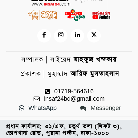
সম্পাদক | সাইয়েদ
মাহফুজ খন্দকার
প্রকাশক | মুহাম্মাদ
আরিফ মুসতাহসান
01719-564616
insaf24bd@gmail.com
WhatsApp
Messenger
প্রধান কার্যালয়: ৩১/এফ, চতুর্থ তলা (লিফট ৩),
তোপখানা রোড, পুরানা পল্টন, ঢাকা-১০০০