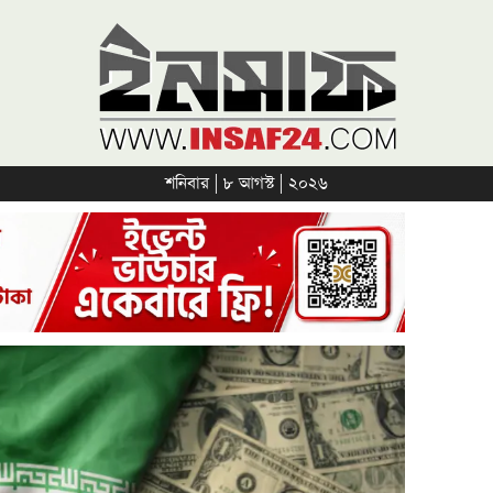
শনিবার | ৮ আগস্ট | ২০২৬