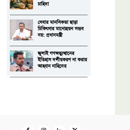
চাহিদা
সেবার মানসিকতা ছাড়া
চিকিৎসার মানোন্নয়ন সম্ভব
নয়: প্রধানমন্ত্রী
জুলাই গণঅভ্যুত্থানের
ইতিহাস দলীয়করণ না করার
আহ্বান নাহিদের