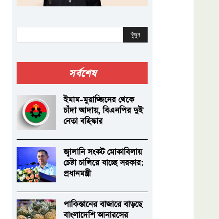
খুঁজুন
সর্বশেষ
ইমাম-মুয়াজ্জিনের থেকে
চাঁদা আদায়, বিএনপির দুই
নেতা বহিস্কার
জ্বালানি সংকট মোকাবিলায়
চেষ্টা চালিয়ে যাচ্ছে সরকার:
প্রধানমন্ত্রী
পাকিস্তানের বাজারে বাড়ছে
বাংলাদেশি আনারসের