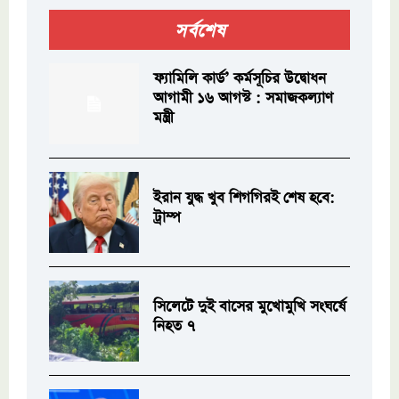
সর্বশেষ
ফ্যামিলি কার্ড’ কর্মসূচির উদ্বোধন
আগামী ১৬ আগস্ট : সমাজকল্যাণ
মন্ত্রী
ইরান যুদ্ধ খুব শিগগিরই শেষ হবে:
ট্রাম্প
সিলেটে দুই বাসের মুখোমুখি সংঘর্ষে
নিহত ৭