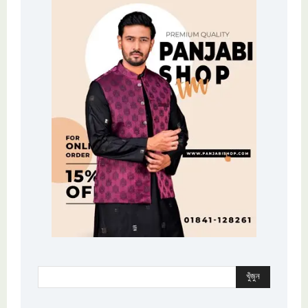
খুঁজুন