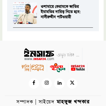
ওলামায়ে কেরামকে জাতির
ইমামতির দায়িত্ব নিতে হবে:
নাসীরুদ্দীন পাটওয়ারী
সম্পাদক | সাইয়েদ
মাহফুজ খন্দকার