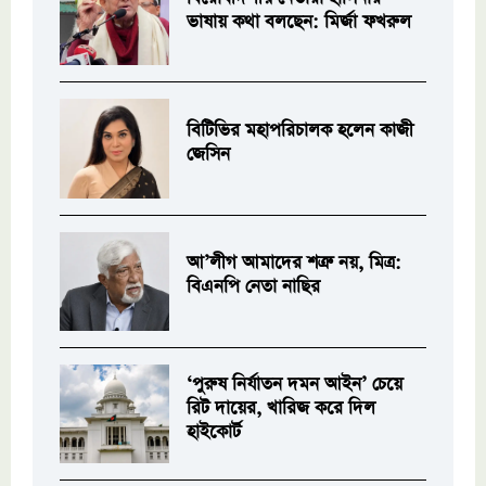
ভাষায় কথা বলছেন: মির্জা ফখরুল
বিটিভির মহাপরিচালক হলেন কাজী
জেসিন
আ’লীগ আমাদের শত্রু নয়, মিত্র:
বিএনপি নেতা নাছির
‘পুরুষ নির্যাতন দমন আইন’ চেয়ে
রিট দায়ের, খারিজ করে দিল
হাইকোর্ট