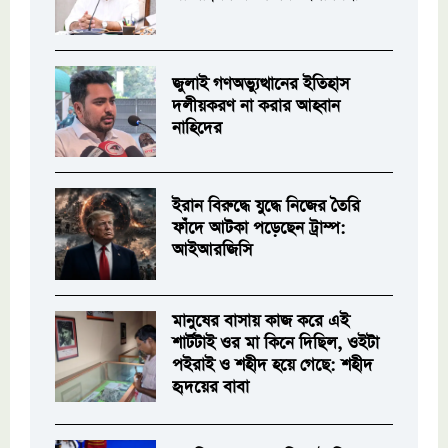
জুলাই গণঅভ্যুত্থানের ইতিহাস
দলীয়করণ না করার আহ্বান
নাহিদের
ইরান বিরুদ্ধে যুদ্ধে নিজের তৈরি
ফাঁদে আটকা পড়েছেন ট্রাম্প:
আইআরজিসি
মানুষের বাসায় কাজ করে এই
শার্টটাই ওর মা কিনে দিছিল, ওইটা
পইরাই ও শহীদ হয়ে গেছে: শহীদ
হৃদয়ের বাবা