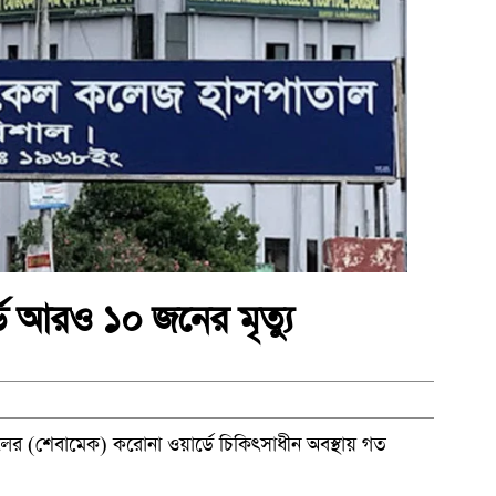
ে আরও ১০ জনের মৃত্যু
র (শেবামেক) করোনা ওয়ার্ডে চিকিৎসাধীন অবস্থায় গত