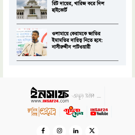
রিট দায়ের, খারিজ করে দিল
হাইকোর্ট
ওলামায়ে কেরামকে জাতির
ইমামতির দায়িত্ব নিতে হবে:
নাসীরুদ্দীন পাটওয়ারী