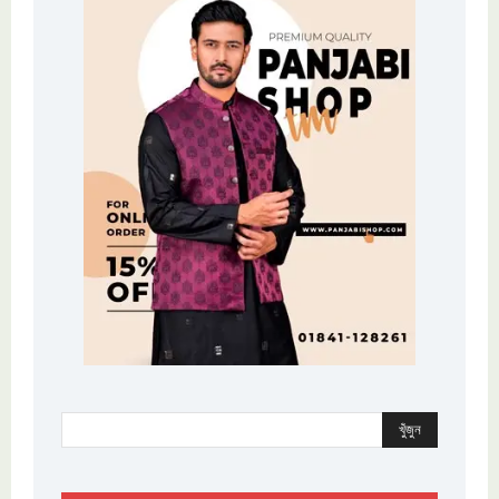
খুঁজুন