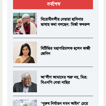
সর্বশেষ
বিরোধীদলীয় নেতারা হাসিনার
ভাষায় কথা বলছেন: মির্জা ফখরুল
বিটিভির মহাপরিচালক হলেন কাজী
জেসিন
আ’লীগ আমাদের শত্রু নয়, মিত্র:
বিএনপি নেতা নাছির
‘পুরুষ নির্যাতন দমন আইন’ চেয়ে