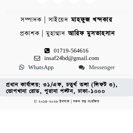
সম্পাদক | সাইয়েদ
মাহফুজ খন্দকার
প্রকাশক | মুহাম্মাদ
আরিফ মুসতাহসান
01719-564616
insaf24bd@gmail.com
WhatsApp
Messenger
প্রধান কার্যালয়: ৩১/এফ, চতুর্থ তলা (লিফট ৩),
তোপখানা রোড, পুরানা পল্টন, ঢাকা-১০০০
© ২০১৪–২০২৬ ইনসাফ | সকল স্বত্ব সংরক্ষিত