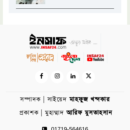
সম্পাদক | সাইয়েদ
মাহফুজ খন্দকার
প্রকাশক | মুহাম্মাদ
আরিফ মুসতাহসান
01719-564616