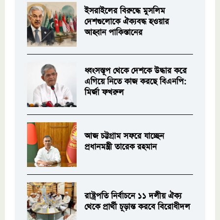
ইসরাইলের বিরুদ্ধে মুসলিম
দেশগুলোকে ঐক্যবদ্ধ হওয়ার
আহ্বান পাকিস্তানের
ধ্বংসস্তূপ থেকে দেশকে উদ্ধার করে
এগিয়ে নিতে কাজ করছে বিএনপি:
মির্জা ফখরুল
আজ চট্টগ্রাম সফরে যাচ্ছেন
প্রধানমন্ত্রী তারেক রহমান
রাষ্ট্রপতি নির্বাচনে ১১ দলীয় ঐক্য
থেকে প্রার্থী চূড়ান্ত করবে বিরোধীদল