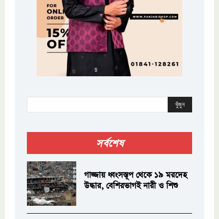
খুঁজুন
সর্বশেষ
গাজ্জায় ধ্বংসস্তূপ থেকে ১৯ মরদেহ
উদ্ধার, বেশিরভাগই নারী ও শিশু