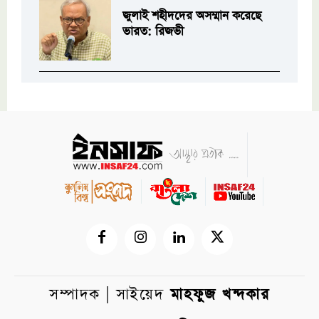
জুলাই শহীদদের অসম্মান করেছে
ভারত: রিজভী
সম্পাদক | সাইয়েদ
মাহফুজ খন্দকার