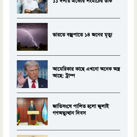
১১ দলীয় ঐক্যের লংমার্চের ডাক
ভারতে বজ্রপাতে ১৪ জনের মৃত্যু
আমেরিকার কাছে এখনো অনেক অস্ত্র
আছে: ট্রাম্প
জাতিসংঘে পালিত হলো জুলাই
গণঅভ্যুত্থান দিবস