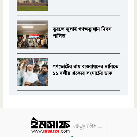
তুরস্কে জুলাই গণঅভ্যুত্থান দিবস
পালিত
গণভোটের রায় বাস্তবায়নের দাবিতে
১১ দলীয় ঐক্যের লংমার্চের ডাক