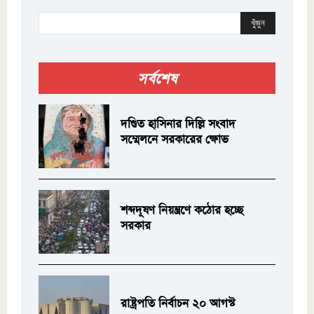
খুঁজুন
সর্বশেষ
দণ্ডিত হাসিনার দিল্লি সংবাদ
সম্মেলনে সরকারের ক্ষোভ
শব্দদূষণ নিয়ন্ত্রণে কঠোর হচ্ছে
সরকার
রাষ্ট্রপতি নির্বাচন ২০ আগস্ট