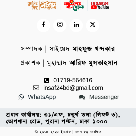
সম্পাদক | সাইয়েদ
মাহফুজ খন্দকার
প্রকাশক | মুহাম্মাদ
আরিফ মুসতাহসান
01719-564616
insaf24bd@gmail.com
WhatsApp
Messenger
প্রধান কার্যালয়: ৩১/এফ, চতুর্থ তলা (লিফট ৩),
তোপখানা রোড, পুরানা পল্টন, ঢাকা-১০০০
© ২০১৪–২০২৬ ইনসাফ | সকল স্বত্ব সংরক্ষিত