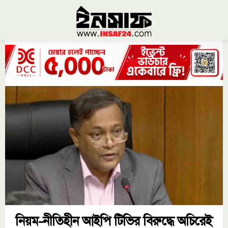
নিয়ম-নীতিহীন আইপি টিভির বিরুদ্ধে অচিরেই