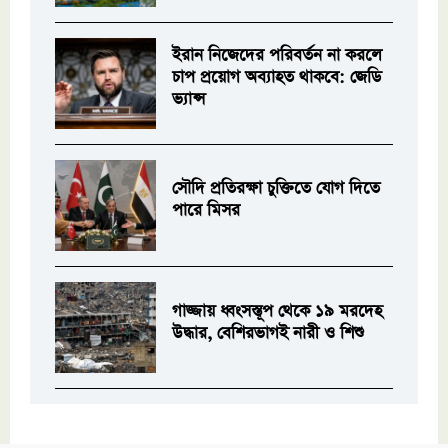
ইরান নিজেদের পরিবর্তন না করলে
চাপ প্রয়োগ অব্যাহত থাকবে: জেডি
ভ্যান্স
সৌদি প্রতিরক্ষা চুক্তিতে যোগ দিতে
পারে মিসর
গাজ্জায় ধ্বংসস্তূপ থেকে ১৯ মরদেহ
উদ্ধার, বেশিরভাগই নারী ও শিশু