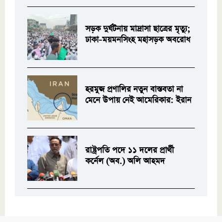
সড়ক দুর্ঘটনায় মাদ্রাসা ছাত্রের মৃত্যু;
ঢাকা-ময়মনসিংহ মহাসড়ক অবরোধ
হরমুজ প্রণালির নতুন বাস্তবতা না
মেনে উপায় নেই আমেরিকার: ইরান
রাষ্ট্রপতি পদে ১১ দলের প্রার্থী
কর্নেল (অব.) অলি আহমদ