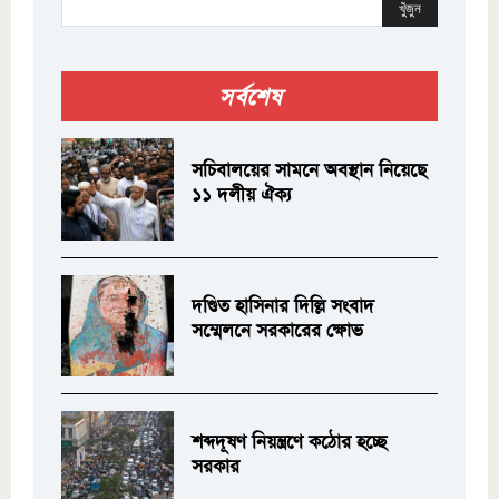
খুঁজুন
সর্বশেষ
সচিবালয়ের সামনে অবস্থান নিয়েছে
১১ দলীয় ঐক্য
দণ্ডিত হাসিনার দিল্লি সংবাদ
সম্মেলনে সরকারের ক্ষোভ
শব্দদূষণ নিয়ন্ত্রণে কঠোর হচ্ছে
সরকার