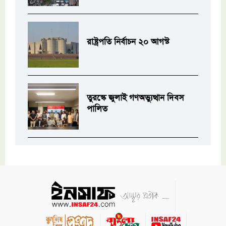
রাষ্ট্রপতি নির্বাচন ২০ আগস্ট
তুরস্কে জুলাই গণঅভ্যুত্থান দিবস
পালিত