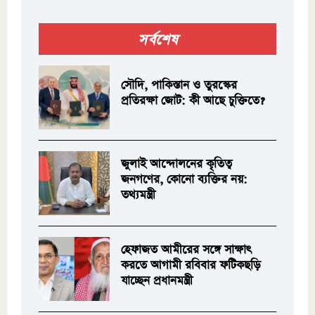
সর্বশেষ
সৌদি, পাকিস্তান ও তুরস্কের
প্রতিরক্ষা জোট: কী আছে চুক্তিতে?
জুলাই আন্দোলনের কৃতিত্ব
জনগণের, কোনো ব্যক্তির নয়:
তথ্যমন্ত্রী
হেফাজত আমীরের সঙ্গে সাক্ষাৎ
করতে আগামী রবিবার ফটিকছড়ি
যাচ্ছেন প্রধানমন্ত্রী