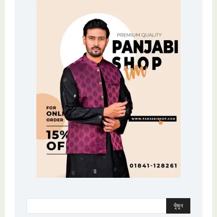
খুঁজুন