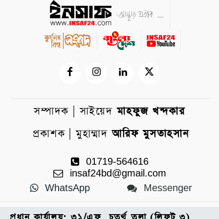
সম্পাদক | সাইয়েদ
মাহফুজ খন্দকার
প্রকাশক | মুহাম্মাদ
আরিফ মুসতাহসান
01719-564616
insaf24bd@gmail.com
WhatsApp
Messenger
প্রধান কার্যালয়: ৩১/এফ, চতুর্থ তলা (লিফট ৩),