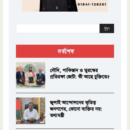
খুঁজুন
সর্বশেষ
সৌদি, পাকিস্তান ও তুরস্কের
প্রতিরক্ষা জোট: কী আছে চুক্তিতে?
জুলাই আন্দোলনের কৃতিত্ব
জনগণের, কোনো ব্যক্তির নয়:
তথ্যমন্ত্রী