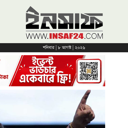
শনিবার | ৮ আগস্ট | ২০২৬