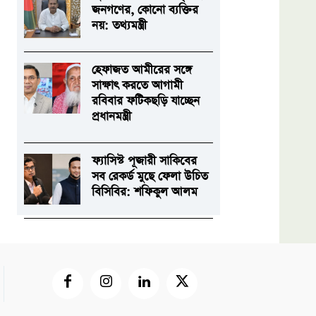
জনগণের, কোনো ব্যক্তির
নয়: তথ্যমন্ত্রী
হেফাজত আমীরের সঙ্গে
সাক্ষাৎ করতে আগামী
রবিবার ফটিকছড়ি যাচ্ছেন
প্রধানমন্ত্রী
ফ্যাসিস্ট পূজারী সাকিবের
সব রেকর্ড মুছে ফেলা উচিত
বিসিবির: শফিকুল আলম