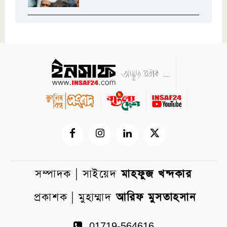
সম্পাদক | সাইয়েদ
মাহফুজ খন্দকার
প্রকাশক | মুহাম্মাদ
আরিফ মুসতাহসান
01719-564616