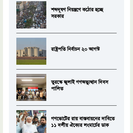
শব্দদূষণ নিয়ন্ত্রণে কঠোর হচ্ছে
সরকার
রাষ্ট্রপতি নির্বাচন ২০ আগস্ট
তুরস্কে জুলাই গণঅভ্যুত্থান দিবস
পালিত
গণভোটের রায় বাস্তবায়নের দাবিতে
১১ দলীয় ঐক্যের লংমার্চের ডাক