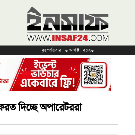
বৃহস্পতিবার | ৬ আগস্ট | ২০২৬
েরত দিচ্ছে অপারেটররা