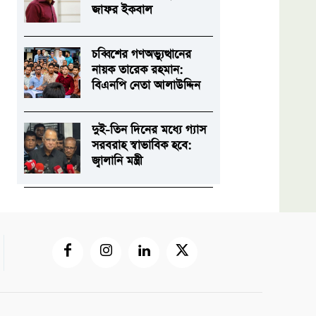
জাফর ইকবাল
চব্বিশের গণঅভ্যুত্থানের
নায়ক তারেক রহমান:
বিএনপি নেতা আলাউদ্দিন
দুই-তিন দিনের মধ্যে গ্যাস
সরবরাহ স্বাভাবিক হবে:
জ্বালানি মন্ত্রী