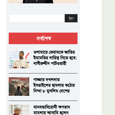
খুঁজুন
সর্বশেষ
ওলামায়ে কেরামকে জাতির
ইমামতির দায়িত্ব নিতে হবে:
নাসীরুদ্দীন পাটওয়ারী
গাজ্জায় দখলদার
ইসরাইলের হামলার কঠোর
নিন্দা ৮ মুসলিম দেশের
মানবতাবিরোধী অপরাধ
মামলায় আসামি হলেন