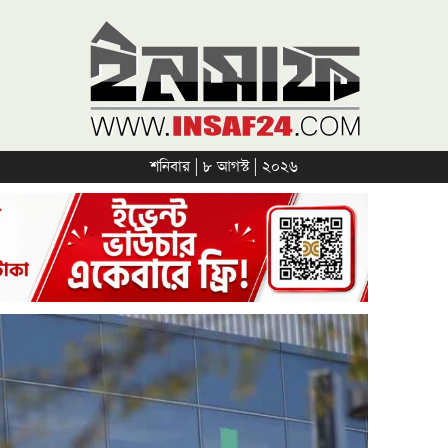
শনিবার | ৮ আগস্ট | ২০২৬