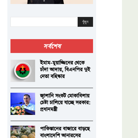
খুঁজুন
সর্বশেষ
ইমাম-মুয়াজ্জিনের থেকে
চাঁদা আদায়, বিএনপির দুই
নেতা বহিস্কার
জ্বালানি সংকট মোকাবিলায়
চেষ্টা চালিয়ে যাচ্ছে সরকার:
প্রধানমন্ত্রী
পাকিস্তানের বাজারে বাড়ছে
বাংলাদেশি আনারসের