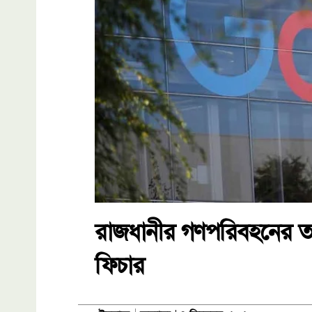
রাজধানীর গণপরিবহনের তথ্
ফিচার