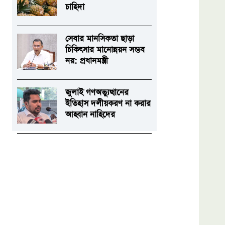
চাহিদা
সেবার মানসিকতা ছাড়া
চিকিৎসার মানোন্নয়ন সম্ভব
নয়: প্রধানমন্ত্রী
জুলাই গণঅভ্যুত্থানের
ইতিহাস দলীয়করণ না করার
আহ্বান নাহিদের